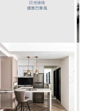
日光徐徐
優雅巴黎風